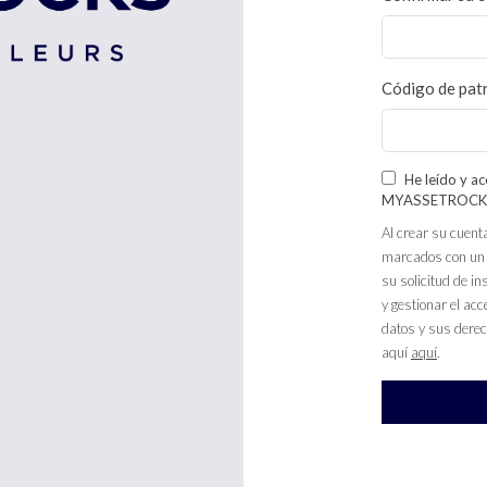
Código de pat
He leído y ac
MYASSETROCK
Al crear su cuent
marcados con un a
su solicitud de 
y gestionar el ac
datos y sus derec
aquí
aquí
.