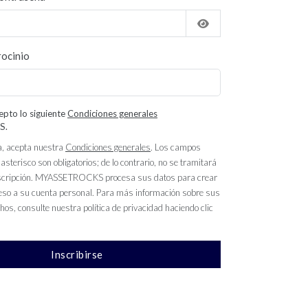
rocinio
epto lo siguiente
Condiciones generales
S.
a, acepta nuestra
Condiciones generales
. Los campos
sterisco son obligatorios; de lo contrario, no se tramitará
inscripción. MYASSETROCKS procesa sus datos para crear
ceso a su cuenta personal. Para más información sobre sus
hos, consulte nuestra política de privacidad haciendo clic
Inscribirse