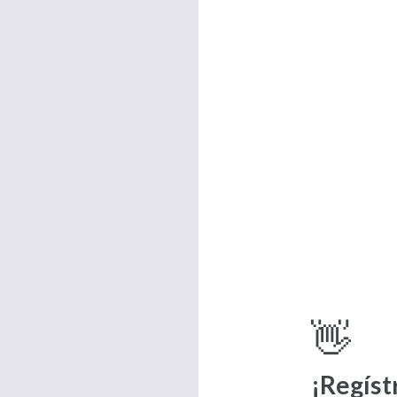
👋
¡Regíst